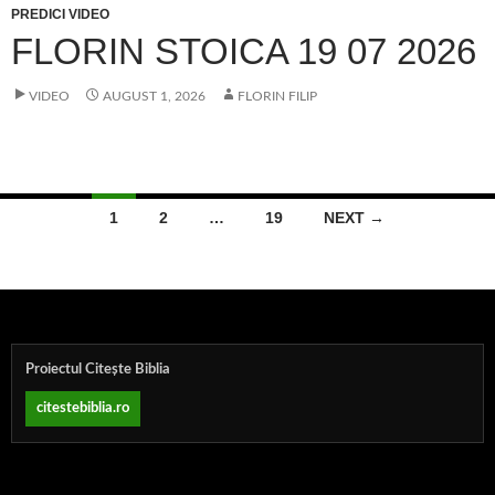
PREDICI VIDEO
FLORIN STOICA 19 07 2026
VIDEO
AUGUST 1, 2026
FLORIN FILIP
Posts
1
2
…
19
NEXT →
navigation
Proiectul Citește Biblia
citestebiblia.ro