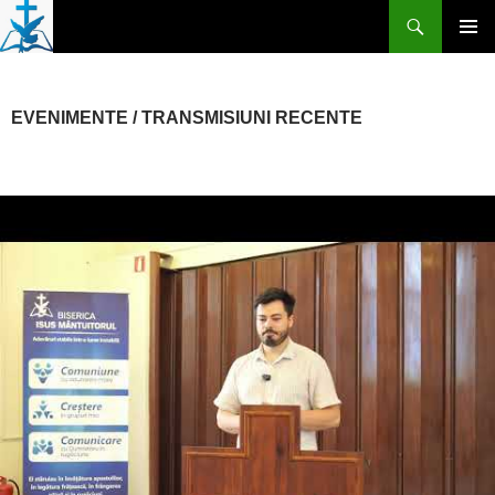
Skip
Search
to
PRIMAR
content
MENU
EVENIMENTE / TRANSMISIUNI RECENTE